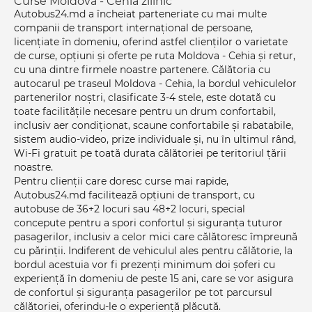
Curse Moldova - Cehia zillnic
Autobus24.md a încheiat parteneriate cu mai multe
companii de transport internațional de persoane,
licențiate în domeniu, oferind astfel clienților o varietate
de curse, opțiuni și oferte pe ruta Moldova - Cehia și retur,
cu una dintre firmele noastre partenere. Călătoria cu
autocarul pe traseul Moldova - Cehia, la bordul vehiculelor
partenerilor noștri, clasificate 3-4 stele, este dotată cu
toate facilitățile necesare pentru un drum confortabil,
inclusiv aer condiționat, scaune confortabile și rabatabile,
sistem audio-video, prize individuale și, nu în ultimul rând,
Wi-Fi gratuit pe toată durata călătoriei pe teritoriul țării
noastre.
Pentru clienții care doresc curse mai rapide,
Autobus24.md facilitează opțiuni de transport, cu
autobuse de 36+2 locuri sau 48+2 locuri, special
concepute pentru a spori confortul și siguranța tuturor
pasagerilor, inclusiv a celor mici care călătoresc împreună
cu părinții. Indiferent de vehiculul ales pentru călătorie, la
bordul acestuia vor fi prezenți minimum doi șoferi cu
experiență în domeniu de peste 15 ani, care se vor asigura
de confortul și siguranța pasagerilor pe tot parcursul
călătoriei, oferindu-le o experiență plăcută.