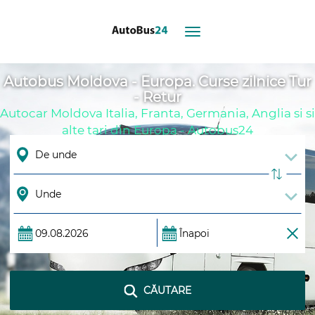
Toggle
navigation
Autobus Moldova - Europa. Curse zilnice Tur
- Retur
Autocar Moldova Italia, Franta, Germania, Anglia si si
alte tari din Europa - Autobus24
CĂUTARE