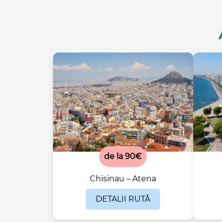
de la 90€
Chisinau – Atena
DETALII RUTĂ