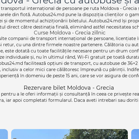
ldova - Grecia cu autobuse și
ansportul internațional de persoane pe ruta Moldova - Grecia și 
ocarele din flotă. Autobus24.md pune la dispoziția clienților o 
sei și de momentul achiziționării biletului. Autobus24.md își prop
tul direct către destinația finală, eliminând astfel necesitatea s
Curse Moldova - Grecia zillnic
e companii de transport internațional de persoane, licențiate în 
și retur, cu una dintre firmele noastre partenere. Călătoria cu au
ele, este dotată cu toate facilitățile necesare pentru un drum conf
e individuale și, nu în ultimul rând, Wi-Fi gratuit pe toată durata 
tobus24.md facilitează opțiuni de transport, cu autobuse de 36+2 
 inclusiv a celor mici care călătoresc împreună cu părinții. Indife
periență în domeniu de peste 15 ani, care se vor asigura de confo
Rezervare bilet Moldova - Grecia
pentru a le oferi informații și consultanță în ceea ce privește rea
ara, iar apoi completati formularul. Daca aveti intrebari sau dorit