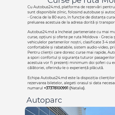
Curse pe ruta Mo
Cu Autobus24.md, platforma de rezervări pentru tr
sunt disponibile zilnic, folosind autobuse și aut
- Grecia de la 80 euro, în funcție de distanța cur
preluarea acestuia de la adresa dorită și transpor
Autobus24.md a încheiat parteneriate cu mai mult
curse, opțiuni și oferte pe ruta Moldova - Grecia 
vehiculelor partenerilor noștri, clasificate 3-4 st
confortabile și rabatabile, sistem audio-video, priz
Pentru clienții care doresc curse mai rapide, Au
a spori confortul și siguranța tuturor pasagerilor,
acestuia vor fi prezenți minimum doi șoferi cu ex
călătoriei, oferindu-le o experiență plăcută.
Echipa Autobus24.md este la dispoziția clienților 
rezervarea biletelor, alegeti orasul si data neces
numarul
+37378100991
(
Natalia
)
.
Autoparc