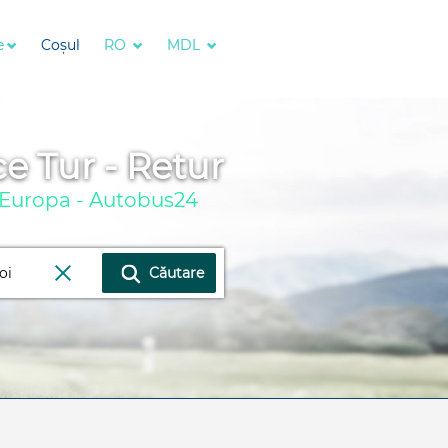
e
Coșul
RO
MDL
e Tur - Retur
in Europa - Autobus24
Căutare