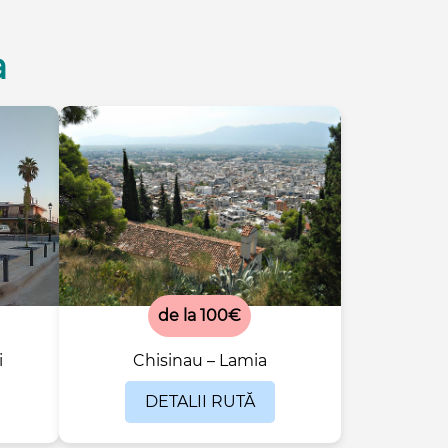
a
de la 100€
i
Chisinau – Lamia
DETALII RUTĂ