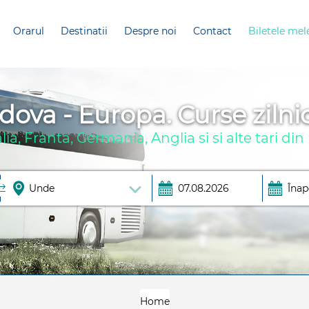
Orarul
Destinatii
Despre noi
Contact
Biletele mel
ova - Europa. Curse zilnic
ia, Franta, Germania, Anglia si si alte tari d
Home